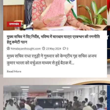
आयुक्त
गढ़वाल
ने
दी
सारी
उत्तराखंड
जानकारी
मुख्य सचिव ने दिए निर्देश, भविष्य में चारधाम यात्रा प्रबन्धन की रणनीति
हेतु कमेटी गठन
himalayanthought.com
23 May 2024
0
मुख्य सचिव राधा रतूड़ी ने गुरूवार को केन्द्रीय गृह सचिव अजय
कुमार भल्ला को वर्चुअल माध्यम से हुई बैठक में...
Read
Read More
more
about
मुख्य
सचिव
ने
दिए
निर्देश,
भविष्य