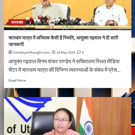
76
व्यापारियों
तथा
उनके
उत्तराखंड
सहयोगियों
ने
किया
चारधाम यात्रा में अभितक कैसी है स्थिति, आयुक्त गढ़वाल ने दी सारी
रक्तदान
जानकारी
himalayanthought.com
24 May 2024
0
आयुक्त गढ़वाल विनय शंकर पाण्डेय ने सचिवालय स्थित मीडिया
सेंटर में चारधाम यात्रा की विभिन्न व्यवस्थाओं के संबंध में प्रेस...
Read
Read More
more
about
चारधाम
यात्रा
में
अभितक
कैसी
है
स्थिति,