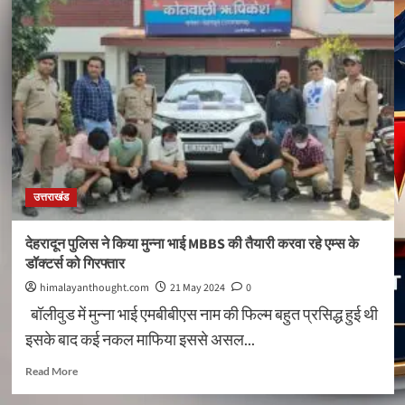
यात्रा
व्यवस्था
पर
उठ
रहे
सवालों
के
बीच
त्रिवेंद्र
सिंह
का
उत्तराखंड
बड़ा
बयान
देहरादून पुलिस ने किया मुन्ना भाई MBBS की तैयारी करवा रहे एम्स के
डॉक्टर्स को गिरफ्तार
himalayanthought.com
21 May 2024
0
बॉलीवुड में मुन्ना भाई एमबीबीएस नाम की फिल्म बहुत प्रसिद्ध हुई थी
इसके बाद कई नकल माफिया इससे असल...
Read
Read More
more
about