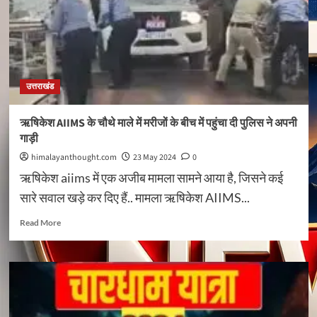
में
चारधाम
यात्रा
प्रबन्धन
की
रणनीति
उत्तराखंड
हेतु
कमेटी
गठन
ऋषिकेश AIIMS के चौथे माले में मरीजों के बीच में पहुंचा दी पुलिस ने अपनी
गाड़ी
himalayanthought.com
23 May 2024
0
ऋषिकेश aiims में एक अजीब मामला सामने आया है, जिसने कई
सारे सवाल खड़े कर दिए हैं.. मामला ऋषिकेश AIIMS...
Read
Read More
more
about
ऋषिकेश
AIIMS
के
चौथे
माले