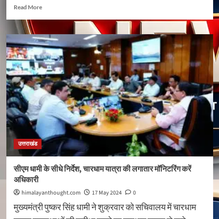
Read
Read More
more
about
डीजीपी
अभिनव
कुमार
ने
चारधाम
यात्रा
की
व्यवस्थाओं
का
लिया
जायजा,
दिए
उत्तराखंड
कई
दिशा
निर्देश
सीएम धामी के सीधे निर्देश, चारधाम यात्रा की लगातार मॉनिटरिंग करें
अधिकारी
himalayanthought.com
17 May 2024
0
मुख्यमंत्री पुष्कर सिंह धामी ने शुक्रवार को सचिवालय में चारधाम