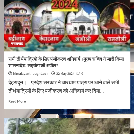
में
मरीजों
के
बीच
में
पहुंचा
दी
उत्तराखंड
पुलिस
ने
अपनी
सभी तीर्थयात्रियों के लिए पंजीकरण अनिवार्य।मुख्य सचिव ने जारी किया
गाड़ी
शासनादेश, सहयोग की अपील*
himalayanthought.com
22 May 2024
0
देहरादून। प्रदेश सरकार ने चारधाम यात्रा पर आने वाले सभी
तीर्थयात्रियों के लिए पंजीकरण को अनिवार्य कर दिया...
Read
Read More
more
about
सभी
तीर्थयात्रियों
के