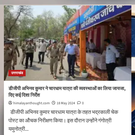
देहरादून
पुलिस
ने
किया
मुन्ना
भाई
MBBS
की
तैयारी
करवा
रहे
एम्स
उत्तराखंड
के
डॉक्टर्स
को
डीजीपी अभिनव कुमार ने चारधाम यात्रा की व्यवस्थाओं का लिया जायजा,
गिरफ्तार
दिए कई दिशा निर्देश
himalayanthought.com
18 May 2024
0
डीजीपी अभिनव कुमार चारधाम यात्रा के तहत भद्रकाली चेक
पोस्ट का औचक निरीक्षण किया। इस दौरान उन्होंने गंगोत्री
यमुनोत्री...