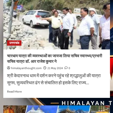
लिए
पंजीकरण
अनिवार्य।
मुख्य
सचिव
ने
जारी
किया
शासनादेश,
उत्तराखंड
सहयोग
की
अपील*
चारधाम यात्रा की व्यवस्थाओं का जायजा लिया सचिव स्वास्थ्य/प्रभारी
सचिव यात्रा डाॅ. आर राजेश कुमार ने
himalayanthought.com
21 May 2024
0
श्री केदारनाथ धाम में दर्शन करने पहुंच रहे श्रद्धालुओं की यात्रा
सुगम, सुव्यवस्थित ढंग से संचालित हो इसके लिए राज्य...
Read
Read More
more
about
चारधाम
यात्रा