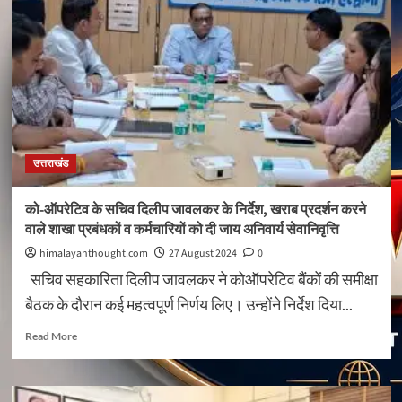
पिथौरागढ़
की
चार
आन्तरिक
सम्पर्क
मार्गों
के
निर्माण
हेतु
उत्तराखंड
प्रदान
की
रूपये
को-ऑपरेटिव के सचिव दिलीप जावलकर के निर्देश, खराब प्रदर्शन करने
1.16
वाले शाखा प्रबंधकों व कर्मचारियों को दी जाय अनिवार्य सेवानिवृत्ति
करोड़
की
himalayanthought.com
27 August 2024
0
वित्तीय
सचिव सहकारिता दिलीप जावलकर ने कोऑपरेटिव बैंकों की समीक्षा
स्वीकृति
बैठक के दौरान कई महत्वपूर्ण निर्णय लिए। उन्होंने निर्देश दिया...
Read
Read More
more
about
को-
ऑपरेटिव