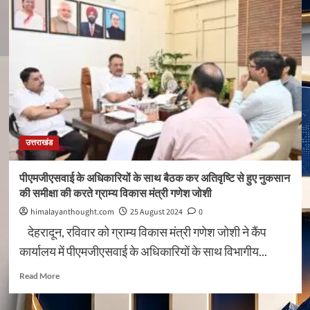
के
सचिव
दिलीप
जावलकर
के
निर्देश,
खराब
प्रदर्शन
करने
वाले
उत्तराखंड
शाखा
प्रबंधकों
व
पीएमजीएसवाई के अधिकारियों के साथ बैठक कर अतिवृष्टि से हुए नुकसान
कर्मचारियों
की समीक्षा की करते ग्राम्य विकास मंत्री गणेश जोशी
को
दी
himalayanthought.com
25 August 2024
0
जाय
देहरादून, रविवार को ग्राम्य विकास मंत्री गणेश जोशी ने कैंप
अनिवार्य
कार्यालय में पीएमजीएसवाई के अधिकारियों के साथ विभागीय...
सेवानिवृत्ति
Read
Read More
more
about