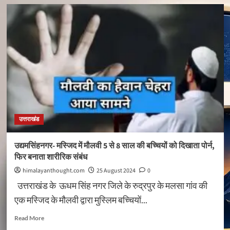
दिल्ली
में
केदारनाथ
धाम
के
नाम
से
अब
नहीं
बनेगा
कोई
मंदिर
उत्तराखंड
उद्यमसिंहनगर- मस्जिद में मौलवी 5 से 8 साल की बच्चियों को दिखाता पोर्न,
फिर बनाता शारीरिक संबंध
himalayanthought.com
25 August 2024
0
उत्तराखंड के ऊधम सिंह नगर जिले के रुद्रपुर के मलसा गांव की
एक मस्जिद के मौलवी द्वारा मुस्लिम बच्चियों...
Read
Read More
more