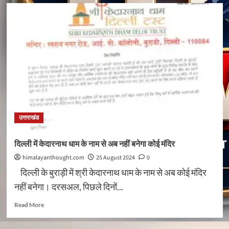
पीएमजीएसवाई
के
अधिकारियों
के
साथ
बैठक
कर
अतिवृष्टि
से
हुए
नुकसान
की
उत्तराखंड
समीक्षा
की
करते
दिल्ली में केदारनाथ धाम के नाम से अब नहीं बनेगा कोई मंदिर
ग्राम्य
himalayanthought.com
25 August 2024
0
विकास
मंत्री
दिल्ली के बुराड़ी में श्री केदारनाथ धाम के नाम से अब कोई मंदिर
गणेश
नहीं बनेगा। दरसअल, पिछले दिनों...
जोशी
Read
Read More
more
about