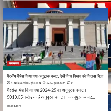
about
उद्यमसिंहनगर-
मस्जिद
में
मौलवी
5
से
8
साल
की
बच्चियों
को
दिखाता
उत्तराखंड
पोर्न,
फिर
बनाता
गैरसैंण में पेश किया गया अनुपूरक बजट, देखें किस विभाग को कितना मिला
शारीरिक
himalayanthought.com
22 August 2024
0
संबंध
गैरसेंड पेश किया गया 2024-25 का अनुपूरक बजट।
5013.05 करोड़ का है अनुपूरक बजट। - अनुपूरक बजट...
Read
Read More
more