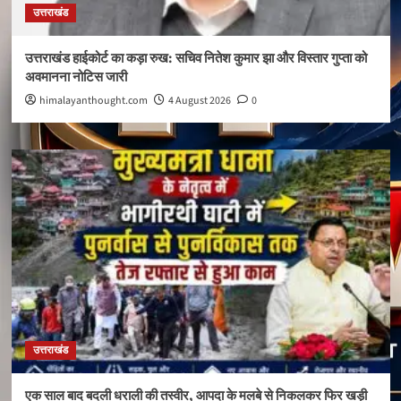
उत्तराखंड
उत्तराखंड हाईकोर्ट का कड़ा रुख: सचिव नितेश कुमार झा और विस्तार गुप्ता को
अवमानना नोटिस जारी
himalayanthought.com
4 August 2026
0
उत्तराखंड
एक साल बाद बदली धराली की तस्वीर, आपदा के मलबे से निकलकर फिर खड़ी