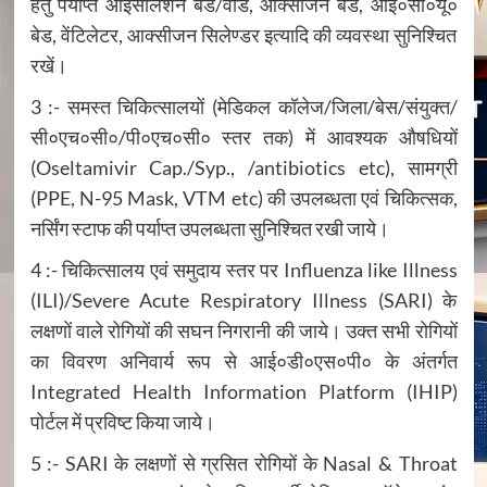
हेतु पर्याप्त आईसोलेशन बेड/वार्ड, आक्सीजन बेड, आई०सी०यू०
बेड, वेंटिलेटर, आक्सीजन सिलेण्डर इत्यादि की व्यवस्था सुनिश्चित
रखें।
3 :- समस्त चिकित्सालयों (मेडिकल कॉलेज/जिला/बेस/संयुक्त/
सी०एच०सी०/पी०एच०सी० स्तर तक) में आवश्यक औषधियों
(Oseltamivir Cap./Syp., /antibiotics etc), सामग्री
(PPE, N-95 Mask, VTM etc) की उपलब्धता एवं चिकित्सक,
नर्सिंग स्टाफ की पर्याप्त उपलब्धता सुनिश्चित रखी जाये।
4 :- चिकित्सालय एवं समुदाय स्तर पर Influenza like Illness
(ILI)/Severe Acute Respiratory Illness (SARI) के
लक्षणों वाले रोगियों की सघन निगरानी की जाये। उक्त सभी रोगियों
का विवरण अनिवार्य रूप से आई०डी०एस०पी० के अंतर्गत
Integrated Health Information Platform (IHIP)
पोर्टल में प्रविष्ट किया जाये।
5 :- SARI के लक्षणों से ग्रसित रोगियों के Nasal & Throat