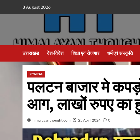
Skip
8 August 2026
to
content
उत्तराखंड
देश-विदेश
शिक्षा एवं रोजगार
धर्म एवं संस्कृति
उत्तराखंड
पलटन बाजार मे कपड़ो
आग, लाखों रुपए का 
himalayanthought.com
25 April 2024
0