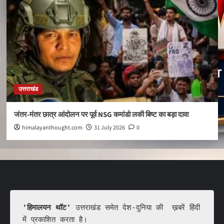
उत्तराखंड
जंतर-मंतर छात्र आंदोलन पर पूर्व NSG कमांडो लकी बिष्ट का बड़ा दावा
himalayanthought.com
31 July 2026
0
'हिमालयन थॉट'
 उत्तराखंड समेत देश-दुनिया की  ख़बरें हिंदी 
में प्रकाशित करता है।