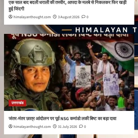
एक साल बाद बदली धराली की तस्वीर, आपदा के मलबे से निकलकर फिर खड़ी
हुई जिंदगी
himalayanthought.com
3 August 2026
0
उत्तराखंड
जंतर-मंतर छात्र आंदोलन पर पूर्व NSG कमांडो लकी बिष्ट का बड़ा दावा
himalayanthought.com
31 July 2026
0